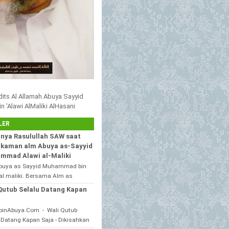
adits Al Allamah Abuya Sayyid
'Alawi AlMaliki AlHasani
LER
nya Rasulullah SAW saat
kaman alm Abuya as-Sayyid
mmad Alawi al-Maliki
buya as Sayyid Muhammad bin
al maliki. Bersama Alm as
h KH. HASAN IRAQIE, Ponpes Al
Qutub Selalu Datang Kapan
ain duwa' pote Sampang
...
binAbuya.Com - Wali Qutub
 Datang Kapan Saja - Dikisahkan