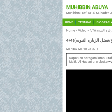
MUHIBBIN ABUYA
Muhibbin Prof. Dr. Al Muhadits 
HOME
TENTANG
BIOGRAFI 
Home
»
Video
»
النبويه))4/4
 الزياره النبويه))4/4
Monday, March 02, 2015
Dapatkan beragam kitab-kita
Maliki Al Hasani di website
ww