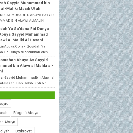
alah satu santri beliau yang
zah Sayyid Muhammad bin
l dijawa timur,bahwas...
 al-Maliki Masih Utuh
 DR. AL MUHADITS ABUYA SAYYID
MAD BIN ALAWI ALMALIKI
ANI MuhibbinAbuya.Com -
dah Ya Sa'dana Fid Dunya
ah Sayyid Muhammad bin Alawi
 Abuya Sayyid Muhammad
k...
lawi Al Maliki Al Hasani
binAbuya.Com - Qosidah Ya
a Fid Dunya dilantunkan oleh
 As Sayyid Muhammad Alawi Al
romahan Abuya As Sayyid
 Al Hasani ra. Qoshidah beri...
mad bin Alawi al Maliki al-
ni
 al-Sayyid Muhammadbin Alawi al
 al-Hasani Dan Habib Luyfi bin
 pekalongan MuhibbinAbuya.Com
aromahan Abuya As S...
usyro
anah
Biografi Abuya
oa Abuya
diyah
Dzikroyat