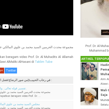
Prof. Dr. Al Muh
مجموعة محدث الحرمين السيد محمد بن علوي المالكي ع
Muhammad bin 
kan beragam video Prof. Dr. Al Muhadits Al Allamah
ARTIKEL TERPOPU
awi AlMaliki AlHasani di
Taklim Tube
Hadir
Pema
e+
Twitter
Muha
Alm A
Artikel Terkait في رحاب الحبيب((من صور الرضاع/فضل الزياره النبويه))4/4 :
Alawi 
تفسير قوله تعالى...ولو أنهم إذ ظلموا أنفسهم..
Syaek
Wali 
مجموعة محدث الحرمين السيد محمد بن علوي 
Haram
Saja
patkan beragam video Prof. Dr. ...
Madura
Muhib
مجلس السيد محمد بن علوي المالكي 1412هــــــــ
Selalu
مجموعة محدث الحرمين السيد محمد بن علوي 