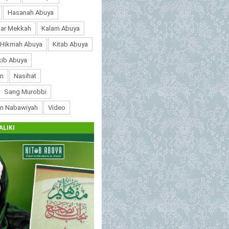
Hasanah Abuya
ar Mekkah
Kalam Abuya
 Hikmah Abuya
Kitab Abuya
ib Abuya
n
Nasihat
Sang Murobbi
an Nabawiyah
Video
ALIKI