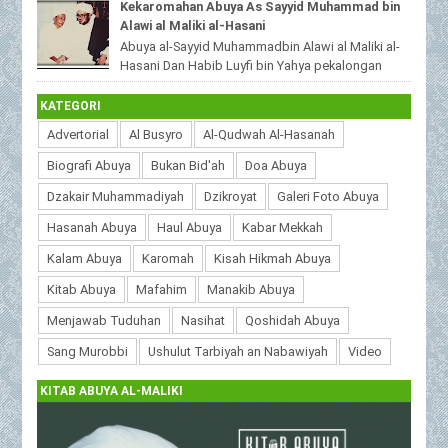
Kekaromahan Abuya As Sayyid Muhammad bin
beri...
Alawi al Maliki al-Hasani
Abuya al-Sayyid Muhammadbin Alawi al Maliki al-
Hasani Dan Habib Luyfi bin Yahya pekalongan
MuhibbinAbuya.Com - Kekaromahan Abuya As S...
KATEGORI
Advertorial
Al Busyro
Al-Qudwah Al-Hasanah
Biografi Abuya
Bukan Bid'ah
Doa Abuya
Dzakair Muhammadiyah
Dzikroyat
Galeri Foto Abuya
Hasanah Abuya
Haul Abuya
Kabar Mekkah
Kalam Abuya
Karomah
Kisah Hikmah Abuya
Kitab Abuya
Mafahim
Manakib Abuya
Menjawab Tuduhan
Nasihat
Qoshidah Abuya
Sang Murobbi
Ushulut Tarbiyah an Nabawiyah
Video
KITAB ABUYA AL-MALIKI