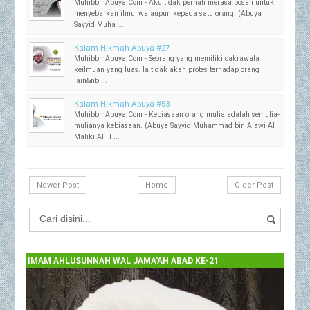
MuhibbinAbuya.Com - Aku tidak pernah merasa bosan untuk
menyebarkan ilmu, walaupun kepada satu orang. (Abuya
Sayyid Muha ...
Kalam Hikmah Abuya #27
MuhibbinAbuya.Com - Seorang yang memiliki cakrawala
keilmuan yang luas. Ia tidak akan protes terhadap orang
lain&nb ...
Kalam Hikmah Abuya #53
MuhibbinAbuya.Com - Kebiasaan orang mulia adalah semulia-
mulianya kebiasaan. (Abuya Sayyid Muhammad bin Alawi Al
Maliki Al H ...
Newer Post
Home
Older Post
IMAM AHLUSUNNAH WAL JAMA'AH ABAD KE-21