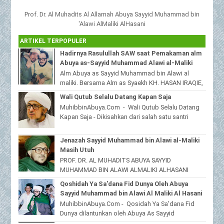
Prof. Dr. Al Muhadits Al Allamah Abuya Sayyid Muhammad bin
'Alawi AlMaliki AlHasani
ARTIKEL TERPOPULER
Hadirnya Rasulullah SAW saat Pemakaman alm
Abuya as-Sayyid Muhammad Alawi al-Maliki
Alm Abuya as Sayyid Muhammad bin Alawi al
maliki. Bersama Alm as Syaekh KH. HASAN IRAQIE,
Ponpes Al Haramain duwa' pote Sampang
Wali Qutub Selalu Datang Kapan Saja
Madura...
MuhibbinAbuya.Com - Wali Qutub Selalu Datang
Kapan Saja - Dikisahkan dari salah satu santri
beliau yang tinggal dijawa timur,bahwas...
Jenazah Sayyid Muhammad bin Alawi al-Maliki
Masih Utuh
PROF. DR. AL MUHADITS ABUYA SAYYID
MUHAMMAD BIN ALAWI ALMALIKI ALHASANI
MuhibbinAbuya.Com - Jenazah Sayyid
Qoshidah Ya Sa'dana Fid Dunya Oleh Abuya
Muhammad bin Alawi al-Malik...
Sayyid Muhammad bin Alawi Al Maliki Al Hasani
MuhibbinAbuya.Com - Qosidah Ya Sa'dana Fid
Dunya dilantunkan oleh Abuya As Sayyid
Muhammad Alawi Al Maliki Al Hasani ra. Qoshidah