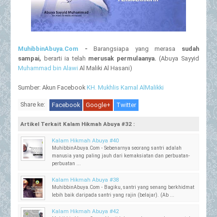
MuhibbinAbuya.Com
-
Barangsiapa yang merasa
sudah
sampai,
berarti ia telah
merusak permulaanya.
(Abuya Sayyid
Muhammad bin Alawi
Al Maliki Al Hasani)
Sumber: Akun Facebook
KH. Mukhlis Kamal AlMalikki
Share ke:
Facebook
Google+
Twitter
Artikel Terkait Kalam Hikmah Abuya #32 :
Kalam Hikmah Abuya #40
MuhibbinAbuya.Com - Sebenarnya seorang santri adalah
manusia yang paling jauh dari kemaksiatan dan perbuatan-
perbuatan ...
Kalam Hikmah Abuya #38
MuhibbinAbuya.Com - Bagiku, santri yang senang berkhidmat
lebih baik daripada santri yang rajin (belajar). (Ab ...
Kalam Hikmah Abuya #42