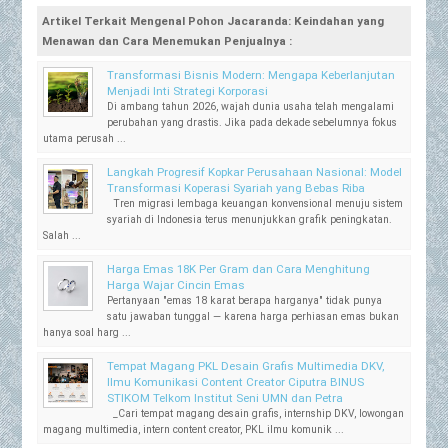
Artikel Terkait Mengenal Pohon Jacaranda: Keindahan yang
Menawan dan Cara Menemukan Penjualnya :
Transformasi Bisnis Modern: Mengapa Keberlanjutan
Menjadi Inti Strategi Korporasi
Di ambang tahun 2026, wajah dunia usaha telah mengalami
perubahan yang drastis. Jika pada dekade sebelumnya fokus
utama perusah ...
Langkah Progresif Kopkar Perusahaan Nasional: Model
Transformasi Koperasi Syariah yang Bebas Riba
Tren migrasi lembaga keuangan konvensional menuju sistem
syariah di Indonesia terus menunjukkan grafik peningkatan.
Salah ...
Harga Emas 18K Per Gram dan Cara Menghitung
Harga Wajar Cincin Emas
Pertanyaan "emas 18 karat berapa harganya" tidak punya
satu jawaban tunggal — karena harga perhiasan emas bukan
hanya soal harg ...
Tempat Magang PKL Desain Grafis Multimedia DKV,
Ilmu Komunikasi Content Creator Ciputra BINUS
STIKOM Telkom Institut Seni UMN dan Petra
_Cari tempat magang desain grafis, internship DKV, lowongan
magang multimedia, intern content creator, PKL ilmu komunik ...