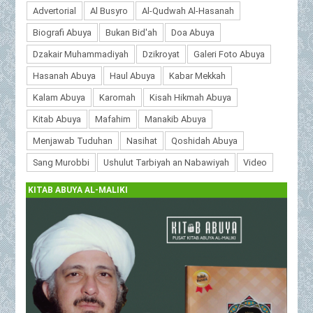
Advertorial
Al Busyro
Al-Qudwah Al-Hasanah
Biografi Abuya
Bukan Bid'ah
Doa Abuya
Dzakair Muhammadiyah
Dzikroyat
Galeri Foto Abuya
Hasanah Abuya
Haul Abuya
Kabar Mekkah
Kalam Abuya
Karomah
Kisah Hikmah Abuya
Kitab Abuya
Mafahim
Manakib Abuya
Menjawab Tuduhan
Nasihat
Qoshidah Abuya
Sang Murobbi
Ushulut Tarbiyah an Nabawiyah
Video
KITAB ABUYA AL-MALIKI