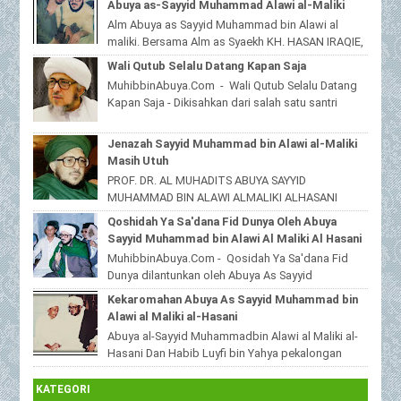
Abuya as-Sayyid Muhammad Alawi al-Maliki
Alm Abuya as Sayyid Muhammad bin Alawi al
maliki. Bersama Alm as Syaekh KH. HASAN IRAQIE,
Ponpes Al Haramain duwa' pote Sampang
Wali Qutub Selalu Datang Kapan Saja
Madura...
MuhibbinAbuya.Com - Wali Qutub Selalu Datang
Kapan Saja - Dikisahkan dari salah satu santri
beliau yang tinggal dijawa timur,bahwas...
Jenazah Sayyid Muhammad bin Alawi al-Maliki
Masih Utuh
PROF. DR. AL MUHADITS ABUYA SAYYID
MUHAMMAD BIN ALAWI ALMALIKI ALHASANI
MuhibbinAbuya.Com - Jenazah Sayyid
Qoshidah Ya Sa'dana Fid Dunya Oleh Abuya
Muhammad bin Alawi al-Malik...
Sayyid Muhammad bin Alawi Al Maliki Al Hasani
MuhibbinAbuya.Com - Qosidah Ya Sa'dana Fid
Dunya dilantunkan oleh Abuya As Sayyid
Muhammad Alawi Al Maliki Al Hasani ra. Qoshidah
Kekaromahan Abuya As Sayyid Muhammad bin
beri...
Alawi al Maliki al-Hasani
Abuya al-Sayyid Muhammadbin Alawi al Maliki al-
Hasani Dan Habib Luyfi bin Yahya pekalongan
MuhibbinAbuya.Com - Kekaromahan Abuya As S...
KATEGORI