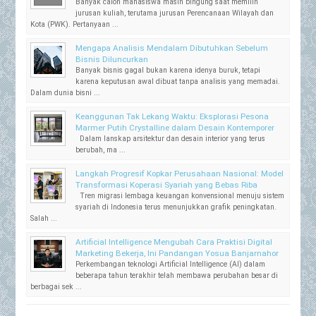
Banyak calon mahasiswa masih bingung saat memilih
jurusan kuliah, terutama jurusan Perencanaan Wilayah dan
Kota (PWK). Pertanyaan ...
Mengapa Analisis Mendalam Dibutuhkan Sebelum
Bisnis Diluncurkan
Banyak bisnis gagal bukan karena idenya buruk, tetapi
karena keputusan awal dibuat tanpa analisis yang memadai.
Dalam dunia bisni ...
Keanggunan Tak Lekang Waktu: Eksplorasi Pesona
Marmer Putih Crystalline dalam Desain Kontemporer
Dalam lanskap arsitektur dan desain interior yang terus
berubah, ma ...
Langkah Progresif Kopkar Perusahaan Nasional: Model
Transformasi Koperasi Syariah yang Bebas Riba
Tren migrasi lembaga keuangan konvensional menuju sistem
syariah di Indonesia terus menunjukkan grafik peningkatan.
Salah ...
Artificial Intelligence Mengubah Cara Praktisi Digital
Marketing Bekerja, Ini Pandangan Yosua Banjarnahor
Perkembangan teknologi Artificial Intelligence (AI) dalam
beberapa tahun terakhir telah membawa perubahan besar di
berbagai sek ...