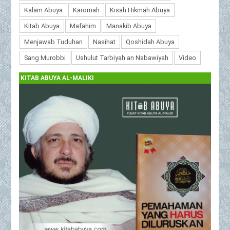
Kalam Abuya
Karomah
Kisah Hikmah Abuya
Kitab Abuya
Mafahim
Manakib Abuya
Menjawab Tuduhan
Nasihat
Qoshidah Abuya
Sang Murobbi
Ushulut Tarbiyah an Nabawiyah
Video
KITAB ABUYA AL-MALIKI