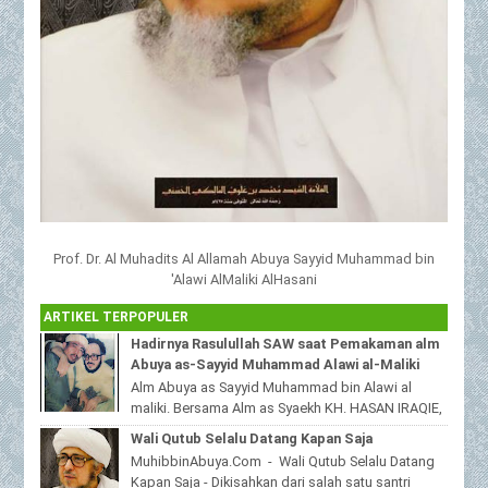
Prof. Dr. Al Muhadits Al Allamah Abuya Sayyid Muhammad bin
'Alawi AlMaliki AlHasani
ARTIKEL TERPOPULER
Hadirnya Rasulullah SAW saat Pemakaman alm
Abuya as-Sayyid Muhammad Alawi al-Maliki
Alm Abuya as Sayyid Muhammad bin Alawi al
maliki. Bersama Alm as Syaekh KH. HASAN IRAQIE,
Ponpes Al Haramain duwa' pote Sampang
Wali Qutub Selalu Datang Kapan Saja
Madura...
MuhibbinAbuya.Com - Wali Qutub Selalu Datang
Kapan Saja - Dikisahkan dari salah satu santri