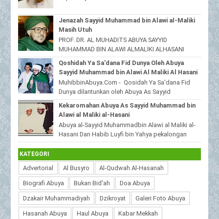
beliau yang tinggal dijawa timur,bahwas...
Jenazah Sayyid Muhammad bin Alawi al-Maliki
Masih Utuh
PROF. DR. AL MUHADITS ABUYA SAYYID
MUHAMMAD BIN ALAWI ALMALIKI ALHASANI
MuhibbinAbuya.Com - Jenazah Sayyid
Qoshidah Ya Sa'dana Fid Dunya Oleh Abuya
Muhammad bin Alawi al-Malik...
Sayyid Muhammad bin Alawi Al Maliki Al Hasani
MuhibbinAbuya.Com - Qosidah Ya Sa'dana Fid
Dunya dilantunkan oleh Abuya As Sayyid
Muhammad Alawi Al Maliki Al Hasani ra. Qoshidah
Kekaromahan Abuya As Sayyid Muhammad bin
beri...
Alawi al Maliki al-Hasani
Abuya al-Sayyid Muhammadbin Alawi al Maliki al-
Hasani Dan Habib Luyfi bin Yahya pekalongan
MuhibbinAbuya.Com - Kekaromahan Abuya As S...
KATEGORI
Advertorial
Al Busyro
Al-Qudwah Al-Hasanah
Biografi Abuya
Bukan Bid'ah
Doa Abuya
Dzakair Muhammadiyah
Dzikroyat
Galeri Foto Abuya
Hasanah Abuya
Haul Abuya
Kabar Mekkah