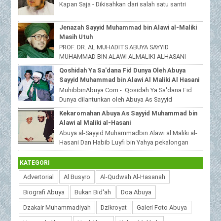
Kapan Saja - Dikisahkan dari salah satu santri
beliau yang tinggal dijawa timur,bahwas...
Jenazah Sayyid Muhammad bin Alawi al-Maliki
Masih Utuh
PROF. DR. AL MUHADITS ABUYA SAYYID
MUHAMMAD BIN ALAWI ALMALIKI ALHASANI
MuhibbinAbuya.Com - Jenazah Sayyid
Qoshidah Ya Sa'dana Fid Dunya Oleh Abuya
Muhammad bin Alawi al-Malik...
Sayyid Muhammad bin Alawi Al Maliki Al Hasani
MuhibbinAbuya.Com - Qosidah Ya Sa'dana Fid
Dunya dilantunkan oleh Abuya As Sayyid
Muhammad Alawi Al Maliki Al Hasani ra. Qoshidah
Kekaromahan Abuya As Sayyid Muhammad bin
beri...
Alawi al Maliki al-Hasani
Abuya al-Sayyid Muhammadbin Alawi al Maliki al-
Hasani Dan Habib Luyfi bin Yahya pekalongan
MuhibbinAbuya.Com - Kekaromahan Abuya As S...
KATEGORI
Advertorial
Al Busyro
Al-Qudwah Al-Hasanah
Biografi Abuya
Bukan Bid'ah
Doa Abuya
Dzakair Muhammadiyah
Dzikroyat
Galeri Foto Abuya