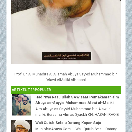
Prof. Dr. Al Muhadits Al Allamah Abuya Sayyid Muhammad bin
'Alawi AlMaliki AlHasani
ARTIKEL TERPOPULER
Hadirnya Rasulullah SAW saat Pemakaman alm
Abuya as-Sayyid Muhammad Alawi al-Maliki
Alm Abuya as Sayyid Muhammad bin Alawi al
maliki. Bersama Alm as Syaekh KH. HASAN IRAQIE,
Ponpes Al Haramain duwa' pote Sampang
Wali Qutub Selalu Datang Kapan Saja
Madura...
MuhibbinAbuya.Com - Wali Qutub Selalu Datang