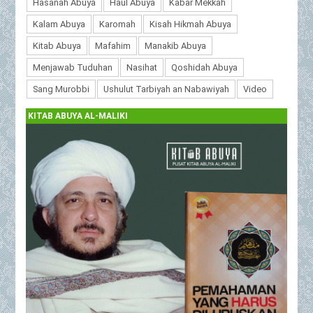
Hasanah Abuya
Haul Abuya
Kabar Mekkah
Kalam Abuya
Karomah
Kisah Hikmah Abuya
Kitab Abuya
Mafahim
Manakib Abuya
Menjawab Tuduhan
Nasihat
Qoshidah Abuya
Sang Murobbi
Ushulut Tarbiyah an Nabawiyah
Video
KITAB ABUYA AL-MALIKI