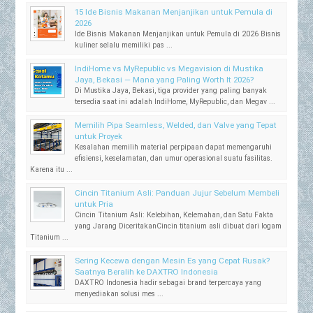
15 Ide Bisnis Makanan Menjanjikan untuk Pemula di
2026
Ide Bisnis Makanan Menjanjikan untuk Pemula di 2026 Bisnis
kuliner selalu memiliki pas ...
IndiHome vs MyRepublic vs Megavision di Mustika
Jaya, Bekasi — Mana yang Paling Worth It 2026?
Di Mustika Jaya, Bekasi, tiga provider yang paling banyak
tersedia saat ini adalah IndiHome, MyRepublic, dan Megav ...
Memilih Pipa Seamless, Welded, dan Valve yang Tepat
untuk Proyek
Kesalahan memilih material perpipaan dapat memengaruhi
efisiensi, keselamatan, dan umur operasional suatu fasilitas.
Karena itu ...
Cincin Titanium Asli: Panduan Jujur Sebelum Membeli
untuk Pria
Cincin Titanium Asli: Kelebihan, Kelemahan, dan Satu Fakta
yang Jarang DiceritakanCincin titanium asli dibuat dari logam
Titanium ...
Sering Kecewa dengan Mesin Es yang Cepat Rusak?
Saatnya Beralih ke DAXTRO Indonesia
DAXTRO Indonesia hadir sebagai brand terpercaya yang
menyediakan solusi mes ...