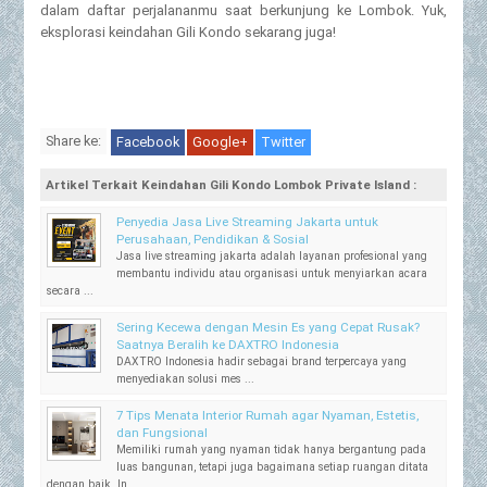
dalam daftar perjalananmu saat berkunjung ke Lombok. Yuk,
eksplorasi keindahan Gili Kondo sekarang juga!
Share ke:
Facebook
Google+
Twitter
Artikel Terkait Keindahan Gili Kondo Lombok Private Island :
Penyedia Jasa Live Streaming Jakarta untuk
Perusahaan, Pendidikan & Sosial
Jasa live streaming jakarta adalah layanan profesional yang
membantu individu atau organisasi untuk menyiarkan acara
secara ...
Sering Kecewa dengan Mesin Es yang Cepat Rusak?
Saatnya Beralih ke DAXTRO Indonesia
DAXTRO Indonesia hadir sebagai brand terpercaya yang
menyediakan solusi mes ...
7 Tips Menata Interior Rumah agar Nyaman, Estetis,
dan Fungsional
Memiliki rumah yang nyaman tidak hanya bergantung pada
luas bangunan, tetapi juga bagaimana setiap ruangan ditata
dengan baik. In ...