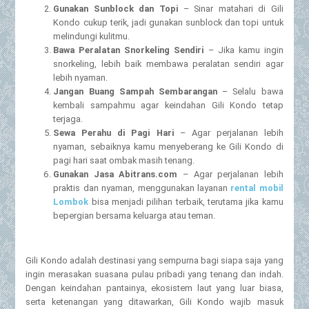
Gunakan Sunblock dan Topi
– Sinar matahari di Gili
Kondo cukup terik, jadi gunakan sunblock dan topi untuk
melindungi kulitmu.
Bawa Peralatan Snorkeling Sendiri
– Jika kamu ingin
snorkeling, lebih baik membawa peralatan sendiri agar
lebih nyaman.
Jangan Buang Sampah Sembarangan
– Selalu bawa
kembali sampahmu agar keindahan Gili Kondo tetap
terjaga.
Sewa Perahu di Pagi Hari
– Agar perjalanan lebih
nyaman, sebaiknya kamu menyeberang ke Gili Kondo di
pagi hari saat ombak masih tenang.
Gunakan Jasa Abitrans.com
– Agar perjalanan lebih
praktis dan nyaman, menggunakan layanan
rental mobil
Lombok
bisa menjadi pilihan terbaik, terutama jika kamu
bepergian bersama keluarga atau teman.
Gili Kondo adalah destinasi yang sempurna bagi siapa saja yang
ingin merasakan suasana pulau pribadi yang tenang dan indah.
Dengan keindahan pantainya, ekosistem laut yang luar biasa,
serta ketenangan yang ditawarkan, Gili Kondo wajib masuk