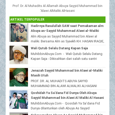
Prof. Dr. Al Muhadits Al Allamah Abuya Sayyid Muhammad bin
'Alawi AlMaliki AlHasani
ARTIKEL TERPOPULER
Hadirnya Rasulullah SAW saat Pemakaman alm
Abuya as-Sayyid Muhammad Alawi al-Maliki
Alm Abuya as Sayyid Muhammad bin Alawi al
maliki. Bersama Alm as Syaekh KH. HASAN IRAQIE,
Ponpes Al Haramain duwa' pote Sampang
Wali Qutub Selalu Datang Kapan Saja
Madura...
MuhibbinAbuya.Com - Wali Qutub Selalu Datang
Kapan Saja - Dikisahkan dari salah satu santri
beliau yang tinggal dijawa timur,bahwas...
Jenazah Sayyid Muhammad bin Alawi al-Maliki
Masih Utuh
PROF. DR. AL MUHADITS ABUYA SAYYID
MUHAMMAD BIN ALAWI ALMALIKI ALHASANI
MuhibbinAbuya.Com - Jenazah Sayyid
Qoshidah Ya Sa'dana Fid Dunya Oleh Abuya
Muhammad bin Alawi al-Malik...
Sayyid Muhammad bin Alawi Al Maliki Al Hasani
MuhibbinAbuya.Com - Qosidah Ya Sa'dana Fid
Dunya dilantunkan oleh Abuya As Sayyid
Muhammad Alawi Al Maliki Al Hasani ra. Qoshidah