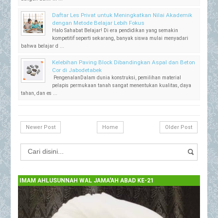
Daftar Les Privat untuk Meningkatkan Nilai Akademik
dengan Metode Belajar Lebih Fokus
Halo Sahabat Belajar! Di era pendidikan yang semakin
kompetitif seperti sekarang, banyak siswa mulai menyadari
bahwa belajar d ...
Kelebihan Paving Block Dibandingkan Aspal dan Beton
Cor di Jabodetabek
PengenalanDalam dunia konstruksi, pemilihan material
pelapis permukaan tanah sangat menentukan kualitas, daya
tahan, dan es ...
Newer Post
Home
Older Post
IMAM AHLUSUNNAH WAL JAMA'AH ABAD KE-21