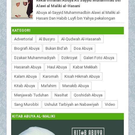
Kekaromahan Abuya As Sayyid Muhammad bin
beri...
Alawi al Maliki al-Hasani
Abuya al-Sayyid Muhammadbin Alawi al Maliki al-
Hasani Dan Habib Luyfi bin Yahya pekalongan
MuhibbinAbuya.Com - Kekaromahan Abuya As S...
KATEGORI
Advertorial
Al Busyro
Al-Qudwah Al-Hasanah
Biografi Abuya
Bukan Bid'ah
Doa Abuya
Dzakair Muhammadiyah
Dzikroyat
Galeri Foto Abuya
Hasanah Abuya
Haul Abuya
Kabar Mekkah
Kalam Abuya
Karomah
Kisah Hikmah Abuya
Kitab Abuya
Mafahim
Manakib Abuya
Menjawab Tuduhan
Nasihat
Qoshidah Abuya
Sang Murobbi
Ushulut Tarbiyah an Nabawiyah
Video
KITAB ABUYA AL-MALIKI