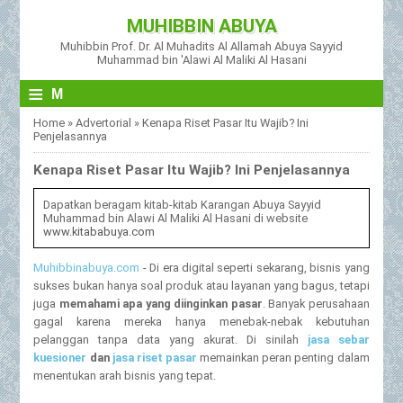
MUHIBBIN ABUYA
Muhibbin Prof. Dr. Al Muhadits Al Allamah Abuya Sayyid
Muhammad bin 'Alawi Al Maliki Al Hasani
≡
M
Home
»
Advertorial
»
Kenapa Riset Pasar Itu Wajib? Ini
Penjelasannya
Kenapa Riset Pasar Itu Wajib? Ini Penjelasannya
Dapatkan beragam kitab-kitab Karangan Abuya Sayyid
Muhammad bin Alawi Al Maliki Al Hasani di website
www.kitababuya.com
Muhibbinabuya.com
- Di era digital seperti sekarang, bisnis yang
sukses bukan hanya soal produk atau layanan yang bagus, tetapi
juga
memahami apa yang diinginkan pasar
. Banyak perusahaan
gagal karena mereka hanya menebak-nebak kebutuhan
pelanggan tanpa data yang akurat. Di sinilah
jasa sebar
kuesioner
dan
jasa riset pasar
memainkan peran penting dalam
menentukan arah bisnis yang tepat.