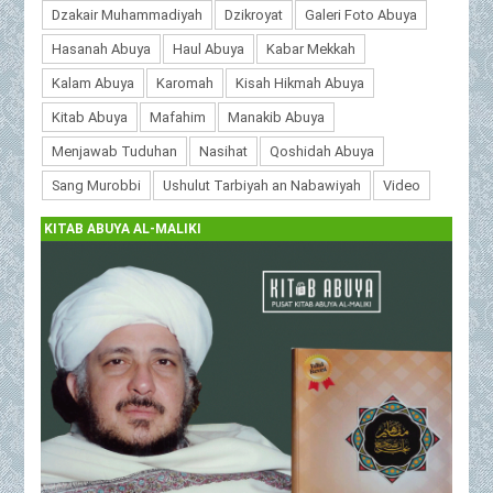
Dzakair Muhammadiyah
Dzikroyat
Galeri Foto Abuya
Hasanah Abuya
Haul Abuya
Kabar Mekkah
Kalam Abuya
Karomah
Kisah Hikmah Abuya
Kitab Abuya
Mafahim
Manakib Abuya
Menjawab Tuduhan
Nasihat
Qoshidah Abuya
Sang Murobbi
Ushulut Tarbiyah an Nabawiyah
Video
KITAB ABUYA AL-MALIKI