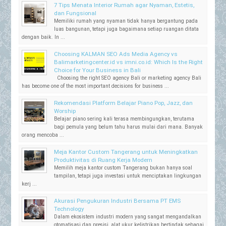
7 Tips Menata Interior Rumah agar Nyaman, Estetis,
dan Fungsional
Memiliki rumah yang nyaman tidak hanya bergantung pada
luas bangunan, tetapi juga bagaimana setiap ruangan ditata
dengan baik. In ...
Choosing KALMAN SEO Ads Media Agency vs
Balimarketingcenter.id vs imni.co.id: Which Is the Right
Choice for Your Business in Bali
Choosing the right SEO agency Bali or marketing agency Bali
has become one of the most important decisions for business ...
Rekomendasi Platform Belajar Piano Pop, Jazz, dan
Worship
Belajar piano sering kali terasa membingungkan, terutama
bagi pemula yang belum tahu harus mulai dari mana. Banyak
orang mencoba ...
Meja Kantor Custom Tangerang untuk Meningkatkan
Produktivitas di Ruang Kerja Modern
Memilih meja kantor custom Tangerang bukan hanya soal
tampilan, tetapi juga investasi untuk menciptakan lingkungan
kerj ...
Akurasi Pengukuran Industri Bersama PT EMS
Technology
Dalam ekosistem industri modern yang sangat mengandalkan
otomatisasi dan presisi, alat ukur kelistrikan bertindak sebagai