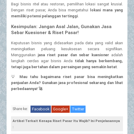
Bagi bisnis ritel atau restoran, pemilihan lokasi sangat krusial.
Dengan riset pasar, Anda bisa mengetahui
lokasi mana yang
memiliki potensi pelanggan tertinggi
.
Kesimpulan: Jangan Asal Jalan, Gunakan Jasa
Sebar Kuesioner & Riset Pasar!
Keputusan bisnis yang didasarkan pada data yang valid akan
meningkatkan peluang kesuksesan secara signifikan.
Menggunakan
jasa riset pasar dan sebar kuesioner
adalah
langkah cerdas agar bisnis Anda
tidak hanya berkembang,
tetapi juga bertahan dalam persaingan yang semakin ketat
.
💡
Mau tahu bagaimana riset pasar bisa meningkatkan
penjualan Anda? Gunakan jasa profesional sekarang dan lihat
perbedaannya!
🚀
Share ke:
Facebook
Google+
Twitter
Artikel Terkait Kenapa Riset Pasar Itu Wajib? Ini Penjelasannya
: