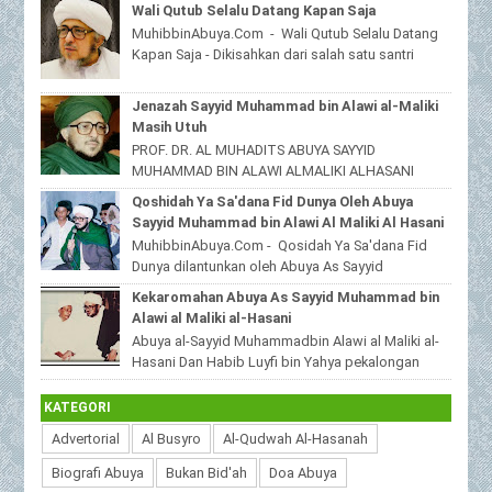
Ponpes Al Haramain duwa' pote Sampang
Wali Qutub Selalu Datang Kapan Saja
Madura...
MuhibbinAbuya.Com - Wali Qutub Selalu Datang
Kapan Saja - Dikisahkan dari salah satu santri
beliau yang tinggal dijawa timur,bahwas...
Jenazah Sayyid Muhammad bin Alawi al-Maliki
Masih Utuh
PROF. DR. AL MUHADITS ABUYA SAYYID
MUHAMMAD BIN ALAWI ALMALIKI ALHASANI
MuhibbinAbuya.Com - Jenazah Sayyid
Qoshidah Ya Sa'dana Fid Dunya Oleh Abuya
Muhammad bin Alawi al-Malik...
Sayyid Muhammad bin Alawi Al Maliki Al Hasani
MuhibbinAbuya.Com - Qosidah Ya Sa'dana Fid
Dunya dilantunkan oleh Abuya As Sayyid
Muhammad Alawi Al Maliki Al Hasani ra. Qoshidah
Kekaromahan Abuya As Sayyid Muhammad bin
beri...
Alawi al Maliki al-Hasani
Abuya al-Sayyid Muhammadbin Alawi al Maliki al-
Hasani Dan Habib Luyfi bin Yahya pekalongan
MuhibbinAbuya.Com - Kekaromahan Abuya As S...
KATEGORI
Advertorial
Al Busyro
Al-Qudwah Al-Hasanah
Biografi Abuya
Bukan Bid'ah
Doa Abuya