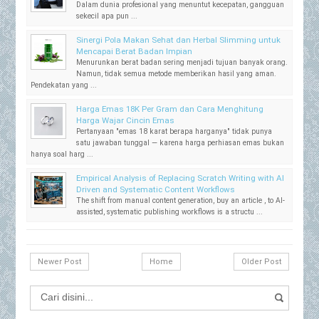
Dalam dunia profesional yang menuntut kecepatan, gangguan
sekecil apa pun ...
Sinergi Pola Makan Sehat dan Herbal Slimming untuk
Mencapai Berat Badan Impian
Menurunkan berat badan sering menjadi tujuan banyak orang.
Namun, tidak semua metode memberikan hasil yang aman.
Pendekatan yang ...
Harga Emas 18K Per Gram dan Cara Menghitung
Harga Wajar Cincin Emas
Pertanyaan "emas 18 karat berapa harganya" tidak punya
satu jawaban tunggal — karena harga perhiasan emas bukan
hanya soal harg ...
Empirical Analysis of Replacing Scratch Writing with AI
Driven and Systematic Content Workflows
The shift from manual content generation, buy an article , to AI-
assisted, systematic publishing workflows is a structu ...
Newer Post
Home
Older Post