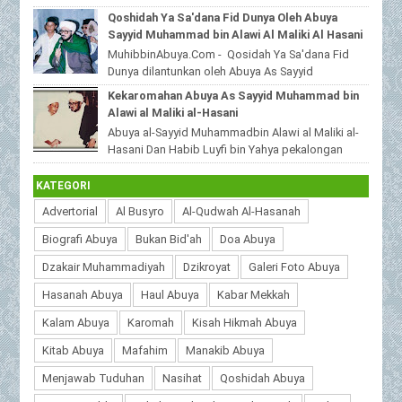
MuhibbinAbuya.Com - Jenazah Sayyid
Qoshidah Ya Sa'dana Fid Dunya Oleh Abuya
Muhammad bin Alawi al-Malik...
Sayyid Muhammad bin Alawi Al Maliki Al Hasani
MuhibbinAbuya.Com - Qosidah Ya Sa'dana Fid
Dunya dilantunkan oleh Abuya As Sayyid
Muhammad Alawi Al Maliki Al Hasani ra. Qoshidah
Kekaromahan Abuya As Sayyid Muhammad bin
beri...
Alawi al Maliki al-Hasani
Abuya al-Sayyid Muhammadbin Alawi al Maliki al-
Hasani Dan Habib Luyfi bin Yahya pekalongan
MuhibbinAbuya.Com - Kekaromahan Abuya As S...
KATEGORI
Advertorial
Al Busyro
Al-Qudwah Al-Hasanah
Biografi Abuya
Bukan Bid'ah
Doa Abuya
Dzakair Muhammadiyah
Dzikroyat
Galeri Foto Abuya
Hasanah Abuya
Haul Abuya
Kabar Mekkah
Kalam Abuya
Karomah
Kisah Hikmah Abuya
Kitab Abuya
Mafahim
Manakib Abuya
Menjawab Tuduhan
Nasihat
Qoshidah Abuya