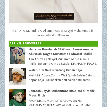
Prof. Dr. Al Muhadits Al Allamah Abuya Sayyid Muhammad bin
'Alawi AlMaliki AlHasani
ARTIKEL TERPOPULER
Hadirnya Rasulullah SAW saat Pemakaman alm
Abuya as-Sayyid Muhammad Alawi al-Maliki
Alm Abuya as Sayyid Muhammad bin Alawi al
maliki. Bersama Alm as Syaekh KH. HASAN IRAQIE,
Ponpes Al Haramain duwa' pote Sampang
Wali Qutub Selalu Datang Kapan Saja
Madura...
MuhibbinAbuya.Com - Wali Qutub Selalu Datang
Kapan Saja - Dikisahkan dari salah satu santri
beliau yang tinggal dijawa timur,bahwas...
Jenazah Sayyid Muhammad bin Alawi al-Maliki
Masih Utuh
PROF. DR. AL MUHADITS ABUYA SAYYID
MUHAMMAD BIN ALAWI ALMALIKI ALHASANI