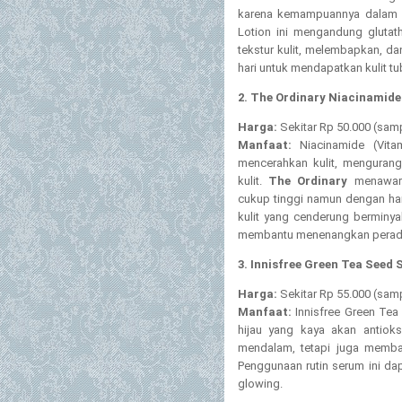
karena kemampuannya dalam m
Lotion ini mengandung gluta
tekstur kulit, melembapkan, d
hari untuk mendapatkan kulit tu
2. The Ordinary Niacinamide
Harga:
Sekitar Rp 50.000 (samp
Manfaat:
Niacinamide (Vitam
mencerahkan kulit, mengurangi
kulit.
The Ordinary
menawark
cukup tinggi namun dengan har
kulit yang cenderung berminy
membantu menenangkan perad
3. Innisfree Green Tea Seed 
Harga:
Sekitar Rp 55.000 (samp
Manfaat:
Innisfree Green Tea
hijau yang kaya akan antioks
mendalam, tetapi juga memban
Penggunaan rutin serum ini da
glowing.