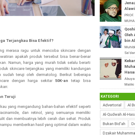
dari s
Jena
tingga
Alawi
PROF.
MUHAM
ALHAS
Qoshi
Jenaz
Oleh
al-Mali
a Terjangkau Bisa Efektif?
bin A
Muhib
ang merasa ragu untuk mencoba skincare dengan
Sa'dan
awatiran apakah produk tersebut bisa benar-benar
Abuya
Keka
kan. Namun, harga yang murah tidak selalu berarti
Maliki
Muham
roduk skincare terjangkau yang memiliki kandungan
Hasa
an sudah teruji oleh dermatolog. Berikut beberapa
Abuya
ncare dengan harga sekitar
50K-an
tetap bisa
Maliki
skan:
Yahya
- Kek
KATEGORI
n Teruji
Advertorial
Al B
gkau yang mengandung bahan-bahan efektif seperti
niacinamide, dan retinol, yang semuanya memiliki
Al-Qudwah Al-Has
ulit dan membuatnya lebih cerah dan sehat. Produk
Bukan Bid'ah
D
ti mampu memberikan hasil yang optimal dalam waktu
Dzakair Muhamma