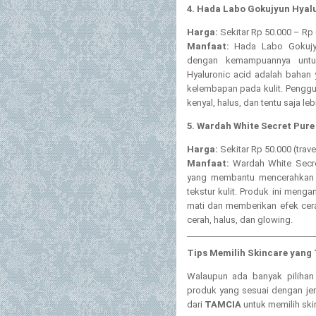
4. Hada Labo Gokujyun Hyal
Harga:
Sekitar Rp 50.000 – Rp
Manfaat:
Hada Labo Gokujyu
dengan kemampuannya untuk
Hyaluronic acid adalah bahan
kelembapan pada kulit. Penggu
kenyal, halus, dan tentu saja le
5. Wardah White Secret Pur
Harga:
Sekitar Rp 50.000 (trave
Manfaat:
Wardah White Secret
yang membantu mencerahkan k
tekstur kulit. Produk ini meng
mati dan memberikan efek cera
cerah, halus, dan glowing.
Tips Memilih Skincare yang
Walaupun ada banyak pilihan 
produk yang sesuai dengan jen
dari
TAMCIA
untuk memilih sk