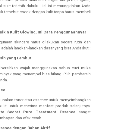
al size terlebih dahulu. Hal ini memungkinkan Anda
k tersebut cocok dengan kulit tanpa harus membeli
Bikin Kulit Glowing, Ini Cara Penggunaannya!
gunaan skincare harus dilakukan secara rutin dan
 adalah langkah-langkah dasar yang bisa Anda ikuti:
sih yang Lembut
bersihkan wajah menggunakan sabun cuci muka
minyak yang menempel bisa hilang. Pilih pembersih
Anda.
nce
gunakan toner atau essence untuk menyeimbangkan
ulit untuk menerima manfaat produk selanjutnya.
te Secret Pure Treatment Essence
sangat
embapan dan efek cerah.
ssence dengan Bahan Aktif