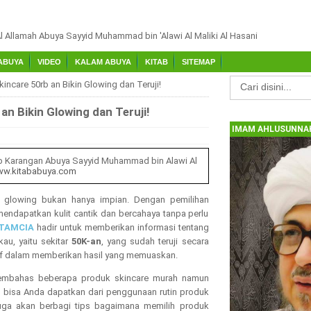
Al Allamah Abuya Sayyid Muhammad bin 'Alawi Al Maliki Al Hasani
ABUYA
VIDEO
KALAM ABUYA
KITAB
SITEMAP
incare 50rb an Bikin Glowing dan Teruji!
n Bikin Glowing dan Teruji!
IMAM AHLUSUNNAH
b Karangan Abuya Sayyid Muhammad bin Alawi Al
w.kitababuya.com
n glowing bukan hanya impian. Dengan pemilihan
mendapatkan kulit cantik dan bercahaya tanpa perlu
TAMCIA
hadir untuk memberikan informasi tentang
au, yaitu sekitar
50K-an
, yang sudah teruji secara
if dalam memberikan hasil yang memuaskan.
 membahas beberapa produk skincare murah namun
ng bisa Anda dapatkan dari penggunaan rutin produk
 juga akan berbagi tips bagaimana memilih produk