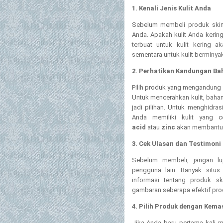
1. Kenali Jenis Kulit Anda
Sebelum membeli produk skinc
Anda. Apakah kulit Anda kering
terbuat untuk kulit kering
sementara untuk kulit berminya
2. Perhatikan Kandungan Ba
Pilih produk yang mengandung 
Untuk mencerahkan kulit, baha
jadi pilihan. Untuk menghidras
Anda memiliki kulit yang 
acid
atau
zinc
akan membantu
3. Cek Ulasan dan Testimon
Sebelum membeli, jangan lu
pengguna lain. Banyak situs
informasi tentang produk s
gambaran seberapa efektif produ
4. Pilih Produk dengan Kema
Jika Anda baru pertama kali 