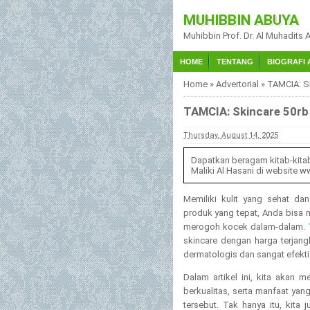
MUHIBBIN ABUYA
Muhibbin Prof. Dr. Al Muhadits 
HOME
TENTANG
BIOGRAFI 
Home
»
Advertorial
»
TAMCIA: Sk
TAMCIA: Skincare 50rb a
Thursday, August 14, 2025
Dapatkan beragam kitab-kita
Maliki Al Hasani di website
ww
Memiliki kulit yang sehat da
produk yang tepat, Anda bisa 
merogoh kocek dalam-dalam.
skincare dengan harga terjangk
dermatologis dan sangat efekt
Dalam artikel ini, kita akan
berkualitas, serta manfaat ya
tersebut. Tak hanya itu, kita