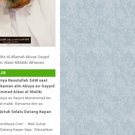
adits Al Allamah Abuya Sayyid
'Alawi AlMaliki AlHasani
LER
nya Rasulullah SAW saat
kaman alm Abuya as-Sayyid
mmad Alawi al-Maliki
buya as Sayyid Muhammad bin
al maliki. Bersama Alm as
h KH. HASAN IRAQIE, Ponpes Al
Qutub Selalu Datang Kapan
ain duwa' pote Sampang
...
binAbuya.Com - Wali Qutub
 Datang Kapan Saja - Dikisahkan