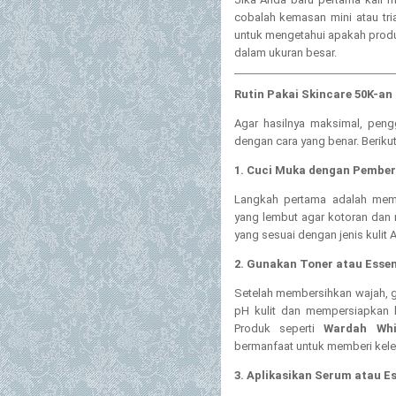
cobalah kemasan mini atau tri
untuk mengetahui apakah produ
dalam ukuran besar.
Rutin Pakai Skincare 50K-an 
Agar hasilnya maksimal, peng
dengan cara yang benar. Berikut
1. Cuci Muka dengan Pember
Langkah pertama adalah mem
yang lembut agar kotoran dan 
yang sesuai dengan jenis kulit 
2. Gunakan Toner atau Esse
Setelah membersihkan wajah, 
pH kulit dan mempersiapkan k
Produk seperti
Wardah Whi
bermanfaat untuk memberi kel
3. Aplikasikan Serum atau E