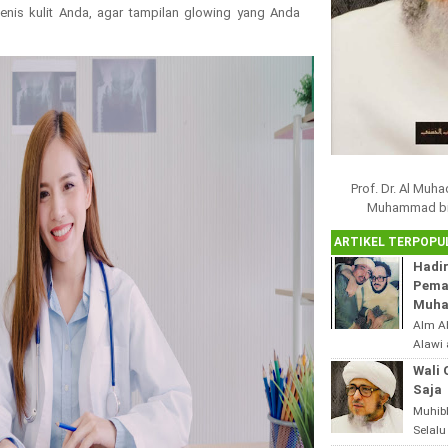
enis kulit Anda, agar tampilan glowing yang Anda
Prof. Dr. Al Muh
Muhammad bin 
ARTIKEL TERPOPU
Hadir
Pema
Muha
Alm A
Alawi 
Syaek
Wali 
Haram
Saja
Madura
Muhib
Selalu