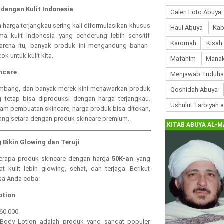
 dengan Kulit Indonesia
Galeri Foto Abuya
harga terjangkau sering kali diformulasikan khusus
Haul Abuya
Kab
ama kulit Indonesia yang cenderung lebih sensitif
Karomah
Kisah
karena itu, banyak produk ini mengandung bahan-
 untuk kulit kita.
Mafahim
Manak
incare
Menjawab Tuduha
kembang, dan banyak merek kini menawarkan produk
Qoshidah Abuya
g tetap bisa diproduksi dengan harga terjangkau.
Ushulut Tarbiyah 
am pembuatan skincare, harga produk bisa ditekan,
yang setara dengan produk skincare premium.
KITAB ABUYA AL-M
 Bikin Glowing dan Teruji
rapa produk skincare dengan harga
50K-an
yang
t kulit lebih glowing, sehat, dan terjaga. Berikut
sa Anda coba:
otion
 60.000
 Body Lotion adalah produk yang sangat populer