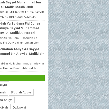
alah satu santri beliau yang
zah Sayyid Muhammad bin
l dijawa timur,bahwas...
 al-Maliki Masih Utuh
 DR. AL MUHADITS ABUYA SAYYID
MAD BIN ALAWI ALMALIKI
ANI MuhibbinAbuya.Com -
dah Ya Sa'dana Fid Dunya
ah Sayyid Muhammad bin Alawi
 Abuya Sayyid Muhammad
k...
lawi Al Maliki Al Hasani
binAbuya.Com - Qosidah Ya
a Fid Dunya dilantunkan oleh
 As Sayyid Muhammad Alawi Al
romahan Abuya As Sayyid
 Al Hasani ra. Qoshidah beri...
mad bin Alawi al Maliki al-
ni
 al-Sayyid Muhammadbin Alawi al
 al-Hasani Dan Habib Luyfi bin
 pekalongan MuhibbinAbuya.Com
aromahan Abuya As S...
usyro
anah
Biografi Abuya
oa Abuya
diyah
Dzikroyat