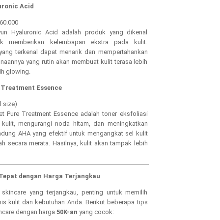
uronic Acid
 60.000
n Hyaluronic Acid adalah produk yang dikenal
 memberikan kelembapan ekstra pada kulit.
 yang terkenal dapat menarik dan mempertahankan
naannya yang rutin akan membuat kulit terasa lebih
bih glowing.
e Treatment Essence
l size)
 Pure Treatment Essence adalah toner eksfoliasi
ulit, mengurangi noda hitam, dan meningkatkan
andung AHA yang efektif untuk mengangkat sel kulit
h secara merata. Hasilnya, kulit akan tampak lebih
 Tepat dengan Harga Terjangkau
skincare yang terjangkau, penting untuk memilih
is kulit dan kebutuhan Anda. Berikut beberapa tips
incare dengan harga
50K-an
yang cocok: