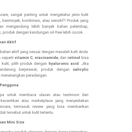
are, sangat penting untuk mengetahui jenis kulit
, berminyak, kombinasi, atau sensitif? Produk yang
 akan mengandung lebih banyak bahan pelembap,
k, produk dengan kandungan oil-free lebih cocok.
han Aktif
bahan aktif yang sesuai dengan masalah kulit Anda.
n seperti
vitamin C
,
niacinamide
, dan
retinol
bisa
i kulit, pilih produk dengan
hyaluronic acid
. Jika
cenderung berjerawat, produk dengan
salicylic
 menenangkan peradangan.
i Pengguna
pa untuk membaca ulasan atau testimoni dari
 kecantikan atau marketplace yang menyediakan
kincare, termasuk review yang bisa memberikan
k tersebut untuk kulit tertentu.
san Mini Size
mencoba produk skincare dengan harga terjangkau,