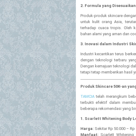
2. Formula yang Disesuaikan
Produk-produk skincare dengan 
untuk kulit orang Asia, terut
terhadap cuaca tropis. Oleh 
bahan alami yang aman dan cocok
3. Inovasi dalam Industri Sk
Industri kecantikan terus ber
dengan teknologi terbaru yan
Dengan kemajuan teknologi dal
tetapi tetap memberikan hasil 
Produk Skincare 50K-an yang
TAMCIA
telah merangkum bebe
terbukti efektif dalam membua
beberapa rekomendasi yang bi
1. Scarlett Whitening Body L
Harga:
Sekitar Rp 50.000 – Rp
Manfaat:
Scarlett Whitening