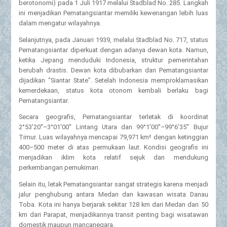
berotonomi) pada 1 Juli 1917 melalui Stadblad No. 285. Langkah
ini menjadikan Pematangsiantar memiliki kewenangan lebih luas
dalam mengatur wilayahnya.
Selanjutnya, pada Januari 1939, melalui Stadblad No. 717, status
Pematangsiantar diperkuat dengan adanya dewan kota. Namun,
ketika Jepang menduduki Indonesia, struktur pemerintahan
berubah drastis. Dewan kota dibubarkan dan Pematangsiantar
dijadikan “Siantar State”. Setelah Indonesia memproklamasikan
kemerdekaan, status kota otonom kembali berlaku bagi
Pematangsiantar.
Secara geografis, Pematangsiantar terletak di koordinat
2°53'20''–3°01'00'' Lintang Utara dan 99°1'00''–99°6'35'' Bujur
Timur. Luas wilayahnya mencapai 79,971 km² dengan ketinggian
400–500 meter di atas permukaan laut. Kondisi geografis ini
menjadikan iklim kota relatif sejuk dan mendukung
perkembangan pemukiman.
Selain itu, letak Pematangsiantar sangat strategis karena menjadi
jalur penghubung antara Medan dan kawasan wisata Danau
Toba. Kota ini hanya berjarak sekitar 128 km dari Medan dan 50
km dari Parapat, menjadikannya transit penting bagi wisatawan
domestik maupun mancanegara.