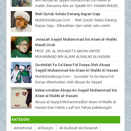
Alm Abuya as Sayyid Muhammad bin Alawi al
maliki. Bersama Alm as Syaekh KH. HASAN IRAQIE,
Ponpes Al Haramain duwa' pote Sampang
Wali Qutub Selalu Datang Kapan Saja
Madura...
MuhibbinAbuya.Com - Wali Qutub Selalu Datang
Kapan Saja - Dikisahkan dari salah satu santri
beliau yang tinggal dijawa timur,bahwas...
Jenazah Sayyid Muhammad bin Alawi al-Maliki
Masih Utuh
PROF. DR. AL MUHADITS ABUYA SAYYID
MUHAMMAD BIN ALAWI ALMALIKI ALHASANI
MuhibbinAbuya.Com - Jenazah Sayyid
Qoshidah Ya Sa'dana Fid Dunya Oleh Abuya
Muhammad bin Alawi al-Malik...
Sayyid Muhammad bin Alawi Al Maliki Al Hasani
MuhibbinAbuya.Com - Qosidah Ya Sa'dana Fid
Dunya dilantunkan oleh Abuya As Sayyid
Muhammad Alawi Al Maliki Al Hasani ra. Qoshidah
Kekaromahan Abuya As Sayyid Muhammad bin
beri...
Alawi al Maliki al-Hasani
Abuya al-Sayyid Muhammadbin Alawi al Maliki al-
Hasani Dan Habib Luyfi bin Yahya pekalongan
MuhibbinAbuya.Com - Kekaromahan Abuya As S...
KATEGORI
Advertorial
Al Busyro
Al-Qudwah Al-Hasanah