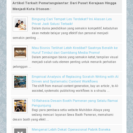
Artikel Terkait Pematangsiantar: Dari Pusat Kerajaan Hingga
Menjadi Kota Otonom :
Bingung Cari Tempat Les Terdekat? Ini Alasan Les
Privat Jadi Solusi Terbaik!
Dalam dunia pendidikan yang semakin kompetitif, kebutuhan
akan metode belajar yang efektif dan personal menjadi
semakin penting ...
Mau Bisnis Terlihat Lebih Kredibel? Saatnya Beralih ke
Huruf Timbul dari Gamblang Media Promo!
Dalam persaingan bisnis yang semakin ketat, tampilan visual
menjadi salah satu elemen penting untuk menarik perhatian
pelanggan ...
Empirical Analysis of Replacing Scratch Writing with AI
Driven and Systematic Content Workflows
The shift from manual content generation, buy an article , to AI-
assisted, systematic publishing workflows is a structu ...
10 Rahasia Desain Booth Pameran yang Selalu Ramai
Pengunjung
Bagi para pembaca setia website Muhibbin Abuya yang
sedang mencari layanan Sewa Booth Pameran, memahami
desain booth yang efekt ...
Mengenal Lebih Dekat Operasional Pabrik Boneka