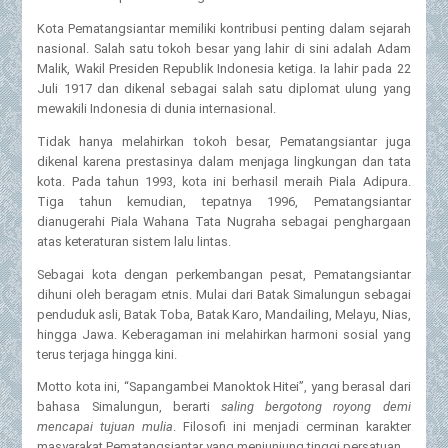
Kota Pematangsiantar memiliki kontribusi penting dalam sejarah
nasional. Salah satu tokoh besar yang lahir di sini adalah Adam
Malik, Wakil Presiden Republik Indonesia ketiga. Ia lahir pada 22
Juli 1917 dan dikenal sebagai salah satu diplomat ulung yang
mewakili Indonesia di dunia internasional.
Tidak hanya melahirkan tokoh besar, Pematangsiantar juga
dikenal karena prestasinya dalam menjaga lingkungan dan tata
kota. Pada tahun 1993, kota ini berhasil meraih Piala Adipura.
Tiga tahun kemudian, tepatnya 1996, Pematangsiantar
dianugerahi Piala Wahana Tata Nugraha sebagai penghargaan
atas keteraturan sistem lalu lintas.
Sebagai kota dengan perkembangan pesat, Pematangsiantar
dihuni oleh beragam etnis. Mulai dari Batak Simalungun sebagai
penduduk asli, Batak Toba, Batak Karo, Mandailing, Melayu, Nias,
hingga Jawa. Keberagaman ini melahirkan harmoni sosial yang
terus terjaga hingga kini.
Motto kota ini, “Sapangambei Manoktok Hitei”, yang berasal dari
bahasa Simalungun, berarti
saling bergotong royong demi
mencapai tujuan mulia
. Filosofi ini menjadi cerminan karakter
masyarakat Pematangsiantar yang menjunjung tinggi persatuan.