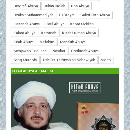
Biografi Abuya
Bukan Bid'ah
Doa Abuya
Dzakair Muhammadiyah
Dzikroyat
Galeri Foto Abuya
Hasanah Abuya
Haul Abuya
Kabar Mekkah
Kalam Abuya
Karomah
Kisah Hikmah Abuya
Kitab Abuya
Mafahim
Manakib Abuya
Menjawab Tuduhan
Nasihat
Qoshidah Abuya
Sang Murobbi
Ushulut Tarbiyah an Nabawiyah
Video
KITAB ABUYA AL-MALIKI