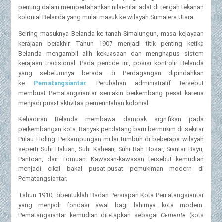
penting dalam mempertahankan nilai-nilai adat di tengah tekanan
kolonial Belanda yang mulai masuk ke wilayah Sumatera Utara.
Seiring masuknya Belanda ke tanah Simalungun, masa kejayaan
kerajaan berakhir. Tahun 1907 menjadi titik penting ketika
Belanda mengambil alih kekuasaan dan menghapus sistem
kerajaan tradisional. Pada periode ini, posisi kontrolir Belanda
yang sebelumnya berada di Perdagangan dipindahkan
ke
Pematangsiantar
. Perubahan administratif tersebut
membuat Pematangsiantar semakin berkembang pesat karena
menjadi pusat aktivitas pemerintahan kolonial.
Kehadiran Belanda membawa dampak signifikan pada
perkembangan kota. Banyak pendatang baru bermukim di sekitar
Pulau Holing. Perkampungan mulai tumbuh di beberapa wilayah
seperti Suhi Haluan, Suhi Kahean, Suhi Bah Bosar, Siantar Bayu,
Pantoan, dan Tomuan. Kawasan-kawasan tersebut kemudian
menjadi cikal bakal pusat-pusat pemukiman modern di
Pematangsiantar.
Tahun 1910, dibentuklah Badan Persiapan Kota Pematangsiantar
yang menjadi fondasi awal bagi lahirnya kota modern.
Pematangsiantar kemudian ditetapkan sebagai
Gemente
(kota