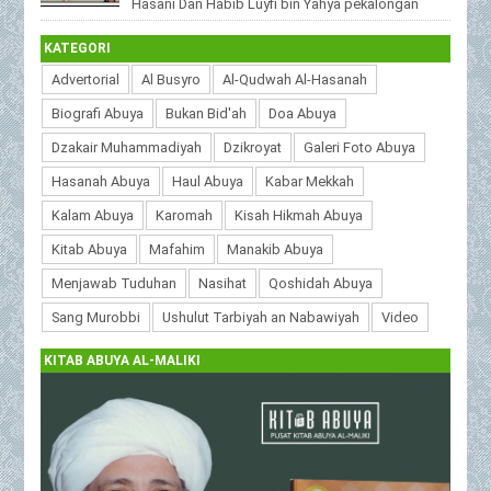
Hasani Dan Habib Luyfi bin Yahya pekalongan
MuhibbinAbuya.Com - Kekaromahan Abuya As S...
KATEGORI
Advertorial
Al Busyro
Al-Qudwah Al-Hasanah
Biografi Abuya
Bukan Bid'ah
Doa Abuya
Dzakair Muhammadiyah
Dzikroyat
Galeri Foto Abuya
Hasanah Abuya
Haul Abuya
Kabar Mekkah
Kalam Abuya
Karomah
Kisah Hikmah Abuya
Kitab Abuya
Mafahim
Manakib Abuya
Menjawab Tuduhan
Nasihat
Qoshidah Abuya
Sang Murobbi
Ushulut Tarbiyah an Nabawiyah
Video
KITAB ABUYA AL-MALIKI