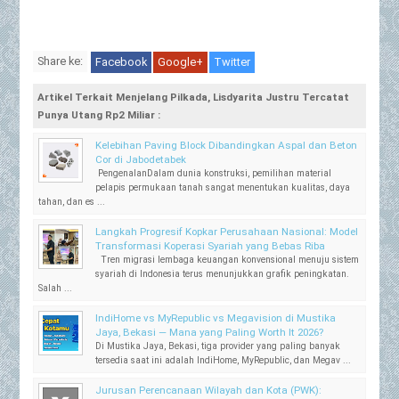
Share ke:
Facebook
Google+
Twitter
Artikel Terkait Menjelang Pilkada, Lisdyarita Justru Tercatat
Punya Utang Rp2 Miliar :
Kelebihan Paving Block Dibandingkan Aspal dan Beton
Cor di Jabodetabek
PengenalanDalam dunia konstruksi, pemilihan material
pelapis permukaan tanah sangat menentukan kualitas, daya
tahan, dan es ...
Langkah Progresif Kopkar Perusahaan Nasional: Model
Transformasi Koperasi Syariah yang Bebas Riba
Tren migrasi lembaga keuangan konvensional menuju sistem
syariah di Indonesia terus menunjukkan grafik peningkatan.
Salah ...
IndiHome vs MyRepublic vs Megavision di Mustika
Jaya, Bekasi — Mana yang Paling Worth It 2026?
Di Mustika Jaya, Bekasi, tiga provider yang paling banyak
tersedia saat ini adalah IndiHome, MyRepublic, dan Megav ...
Jurusan Perencanaan Wilayah dan Kota (PWK):