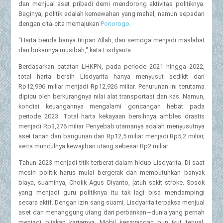
dan menjual aset pribadi demi mendorong aktivitas politiknya.
Baginya, politik adalah kemewahan yang mahal, namun sepadan
dengan cita-cita memajukan
Ponorogo
.
"Harta benda hanya titipan Allah, dan semoga menjadi maslahat
dan bukannya musibah," kata Lisdyarita.
Berdasarkan catatan LHKPN, pada periode 2021 hingga 2022,
total harta bersih Lisdyarita hanya menyusut sedikit dari
Rp12,996 miliar menjadi Rp12,926 miliar. Penurunan ini terutama
dipicu oleh berkurangnya nilai alat transportasi dan kas. Namun,
kondisi keuangannya mengalami goncangan hebat pada
periode 2023. Total harta kekayaan bersihnya ambles drastis
menjadi Rp3,276 miliar. Penyebab utamanya adalah menyusutnya
aset tanah dan bangunan dari Rp12,5 miliar menjadi Rp5,2 miliar,
serta munculnya kewajiban utang sebesar Rp2 miliar.
Tahun 2023 menjadi titik terberat dalam hidup Lisdyarita. Di saat
mesin politik harus mulai bergerak dan membutuhkan banyak
biaya, suaminya, Cholik Agus Diyanto, jatuh sakit stroke. Sosok
yang menjadi guru politiknya itu tak lagi bisa mendampingi
secara aktif. Dengan izin sang suami, Lisdyarita terpaksa menjual
aset dan menanggung utang dari perbankan—dunia yang pernah
menjadi pijakan kariernya. Mobil kesayangan pun ikut terjual,