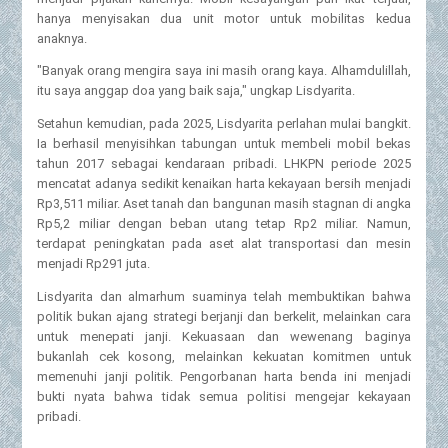
hanya menyisakan dua unit motor untuk mobilitas kedua
anaknya.
"Banyak orang mengira saya ini masih orang kaya. Alhamdulillah,
itu saya anggap doa yang baik saja," ungkap Lisdyarita.
Setahun kemudian, pada 2025, Lisdyarita perlahan mulai bangkit.
Ia berhasil menyisihkan tabungan untuk membeli mobil bekas
tahun 2017 sebagai kendaraan pribadi. LHKPN periode 2025
mencatat adanya sedikit kenaikan harta kekayaan bersih menjadi
Rp3,511 miliar. Aset tanah dan bangunan masih stagnan di angka
Rp5,2 miliar dengan beban utang tetap Rp2 miliar. Namun,
terdapat peningkatan pada aset alat transportasi dan mesin
menjadi Rp291 juta.
Lisdyarita dan almarhum suaminya telah membuktikan bahwa
politik bukan ajang strategi berjanji dan berkelit, melainkan cara
untuk menepati janji. Kekuasaan dan wewenang baginya
bukanlah cek kosong, melainkan kekuatan komitmen untuk
memenuhi janji politik. Pengorbanan harta benda ini menjadi
bukti nyata bahwa tidak semua politisi mengejar kekayaan
pribadi.