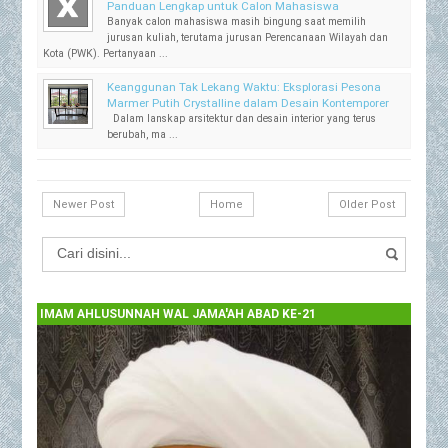
Panduan Lengkap untuk Calon Mahasiswa
Banyak calon mahasiswa masih bingung saat memilih
jurusan kuliah, terutama jurusan Perencanaan Wilayah dan
Kota (PWK). Pertanyaan ...
Keanggunan Tak Lekang Waktu: Eksplorasi Pesona
Marmer Putih Crystalline dalam Desain Kontemporer
Dalam lanskap arsitektur dan desain interior yang terus
berubah, ma ...
Newer Post
Home
Older Post
IMAM AHLUSUNNAH WAL JAMA'AH ABAD KE-21