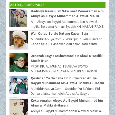
ARTIKEL TERPOPULER
Hadirnya Rasulullah SAW saat Pemakaman alm
Abuya as-Sayyid Muhammad Alawi al-Maliki
Alm Abuya as Sayyid Muhammad bin Alawi al
maliki. Bersama Alm as Syaekh KH. HASAN IRAQIE,
Ponpes Al Haramain duwa' pote Sampang
Wali Qutub Selalu Datang Kapan Saja
Madura...
MuhibbinAbuya.Com - Wali Qutub Selalu Datang
Kapan Saja - Dikisahkan dari salah satu santri
beliau yang tinggal dijawa timur,bahwas...
Jenazah Sayyid Muhammad bin Alawi al-Maliki
Masih Utuh
PROF. DR. AL MUHADITS ABUYA SAYYID
MUHAMMAD BIN ALAWI ALMALIKI ALHASANI
MuhibbinAbuya.Com - Jenazah Sayyid
Qoshidah Ya Sa'dana Fid Dunya Oleh Abuya
Muhammad bin Alawi al-Malik...
Sayyid Muhammad bin Alawi Al Maliki Al Hasani
MuhibbinAbuya.Com - Qosidah Ya Sa'dana Fid
Dunya dilantunkan oleh Abuya As Sayyid
Muhammad Alawi Al Maliki Al Hasani ra. Qoshidah
Kekaromahan Abuya As Sayyid Muhammad bin
beri...
Alawi al Maliki al-Hasani
Abuya al-Sayyid Muhammadbin Alawi al Maliki al-