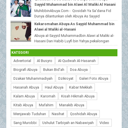
Muhammad bin Alawi al-Malik...
Sayyid Muhammad bin Alawi Al Maliki Al Hasani
MuhibbinAbuya.Com - Qosidah Ya Sa'dana Fid
Dunya dilantunkan oleh Abuya As Sayyid
Muhammad Alawi Al Maliki Al Hasani ra. Qoshidah
Kekaromahan Abuya As Sayyid Muhammad bin
beri...
Alawi al Maliki al-Hasani
Abuya al-Sayyid Muhammadbin Alawi al Maliki al-
Hasani Dan Habib Luyfi bin Yahya pekalongan
MuhibbinAbuya.Com - Kekaromahan Abuya As S...
KATEGORI
Advertorial
Al Busyro
Al-Qudwah Al-Hasanah
Biografi Abuya
Bukan Bid'ah
Doa Abuya
Dzakair Muhammadiyah
Dzikroyat
Galeri Foto Abuya
Hasanah Abuya
Haul Abuya
Kabar Mekkah
Kalam Abuya
Karomah
Kisah Hikmah Abuya
Kitab Abuya
Mafahim
Manakib Abuya
Menjawab Tuduhan
Nasihat
Qoshidah Abuya
Sang Murobbi
Ushulut Tarbiyah an Nabawiyah
Video