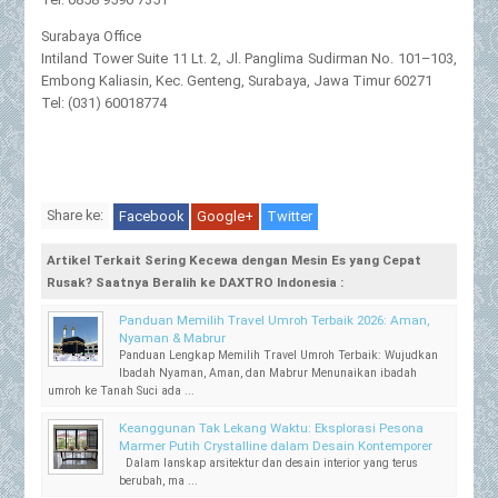
Surabaya Office
Intiland Tower Suite 11 Lt. 2, Jl. Panglima Sudirman No. 101–103,
Embong Kaliasin, Kec. Genteng, Surabaya, Jawa Timur 60271
Tel: (031) 60018774
Share ke:
Facebook
Google+
Twitter
Artikel Terkait Sering Kecewa dengan Mesin Es yang Cepat
Rusak? Saatnya Beralih ke DAXTRO Indonesia :
Panduan Memilih Travel Umroh Terbaik 2026: Aman,
Nyaman & Mabrur
Panduan Lengkap Memilih Travel Umroh Terbaik: Wujudkan
Ibadah Nyaman, Aman, dan Mabrur Menunaikan ibadah
umroh ke Tanah Suci ada ...
Keanggunan Tak Lekang Waktu: Eksplorasi Pesona
Marmer Putih Crystalline dalam Desain Kontemporer
Dalam lanskap arsitektur dan desain interior yang terus
berubah, ma ...