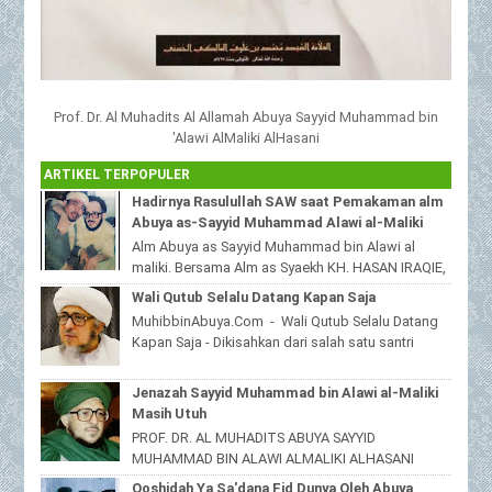
Prof. Dr. Al Muhadits Al Allamah Abuya Sayyid Muhammad bin
'Alawi AlMaliki AlHasani
ARTIKEL TERPOPULER
Hadirnya Rasulullah SAW saat Pemakaman alm
Abuya as-Sayyid Muhammad Alawi al-Maliki
Alm Abuya as Sayyid Muhammad bin Alawi al
maliki. Bersama Alm as Syaekh KH. HASAN IRAQIE,
Ponpes Al Haramain duwa' pote Sampang
Wali Qutub Selalu Datang Kapan Saja
Madura...
MuhibbinAbuya.Com - Wali Qutub Selalu Datang
Kapan Saja - Dikisahkan dari salah satu santri
beliau yang tinggal dijawa timur,bahwas...
Jenazah Sayyid Muhammad bin Alawi al-Maliki
Masih Utuh
PROF. DR. AL MUHADITS ABUYA SAYYID
MUHAMMAD BIN ALAWI ALMALIKI ALHASANI
MuhibbinAbuya.Com - Jenazah Sayyid
Qoshidah Ya Sa'dana Fid Dunya Oleh Abuya