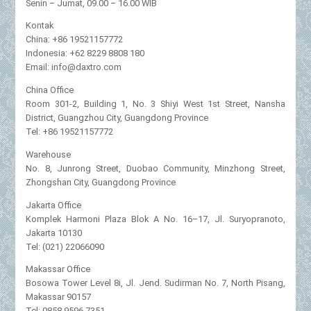
Senin – Jumat, 09.00 – 16.00 WIB
Kontak
China: +86 19521157772
Indonesia: +62 8229 8808 180
Email: info@daxtro.com
China Office
Room 301-2, Building 1, No. 3 Shiyi West 1st Street, Nansha
District, Guangzhou City, Guangdong Province
Tel: +86 19521157772
Warehouse
No. 8, Junrong Street, Duobao Community, Minzhong Street,
Zhongshan City, Guangdong Province
Jakarta Office
Komplek Harmoni Plaza Blok A No. 16–17, Jl. Suryopranoto,
Jakarta 10130
Tel: (021) 22066090
Makassar Office
Bosowa Tower Level 8i, Jl. Jend. Sudirman No. 7, North Pisang,
Makassar 90157
Tel: 0858 9596 7351