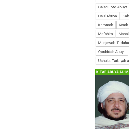
Galeri Foto Abuya
Haul Abuya
Kab
Karomah
Kisah
Mafahim
Manak
Menjawab Tuduha
Qoshidah Abuya
Ushulut Tarbiyah 
KITAB ABUYA AL-M