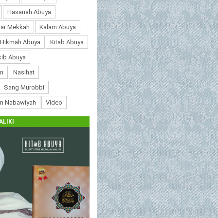
Hasanah Abuya
ar Mekkah
Kalam Abuya
 Hikmah Abuya
Kitab Abuya
ib Abuya
n
Nasihat
Sang Murobbi
an Nabawiyah
Video
ALIKI