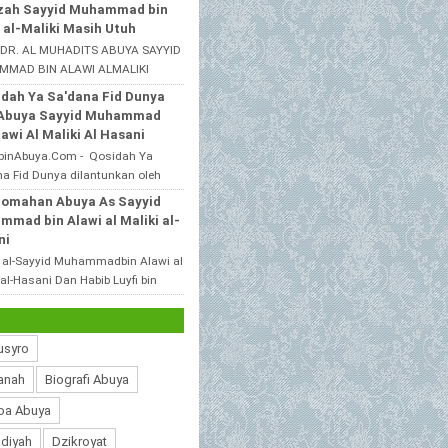
alah satu santri beliau yang
zah Sayyid Muhammad bin
l dijawa timur,bahwas...
 al-Maliki Masih Utuh
 DR. AL MUHADITS ABUYA SAYYID
MAD BIN ALAWI ALMALIKI
ANI MuhibbinAbuya.Com -
dah Ya Sa'dana Fid Dunya
ah Sayyid Muhammad bin Alawi
 Abuya Sayyid Muhammad
k...
lawi Al Maliki Al Hasani
binAbuya.Com - Qosidah Ya
a Fid Dunya dilantunkan oleh
 As Sayyid Muhammad Alawi Al
romahan Abuya As Sayyid
 Al Hasani ra. Qoshidah beri...
mad bin Alawi al Maliki al-
ni
 al-Sayyid Muhammadbin Alawi al
 al-Hasani Dan Habib Luyfi bin
 pekalongan MuhibbinAbuya.Com
aromahan Abuya As S...
usyro
anah
Biografi Abuya
oa Abuya
diyah
Dzikroyat