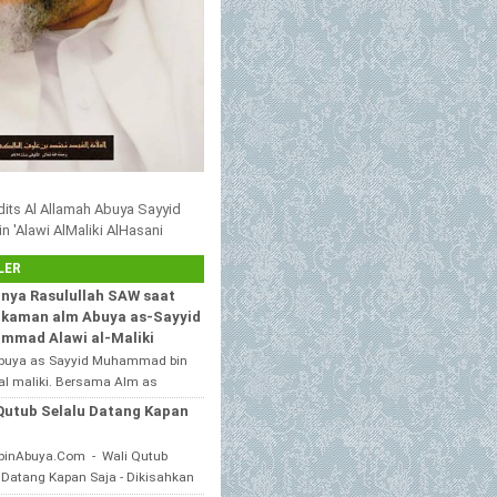
adits Al Allamah Abuya Sayyid
'Alawi AlMaliki AlHasani
LER
nya Rasulullah SAW saat
kaman alm Abuya as-Sayyid
mmad Alawi al-Maliki
buya as Sayyid Muhammad bin
al maliki. Bersama Alm as
h KH. HASAN IRAQIE, Ponpes Al
Qutub Selalu Datang Kapan
ain duwa' pote Sampang
...
binAbuya.Com - Wali Qutub
 Datang Kapan Saja - Dikisahkan