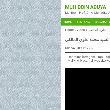
MUHIBBIN ABUYA
Muhibbin Prof. Dr. Al Muhadits 
HOME
TENTANG
BIOGRAFI 
Home
»
Video
»
Sunday, July 19, 2015
Dapatkan beragam kitab-kita
Maliki Al Hasani di website
ww