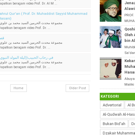
dari s
Jena
atkan beragam video Prof. Dr. Al M ...
tingga
Alawi
hrul Qur'an ( Prof. Dr. Muhaddist Sayyid Muhammad
PROF.
 Hasani)
MUHAM
مجموعة محدث الحرمين السيد محمد بن علوي 
ALHAS
patkan beragam video Prof. Dr. ...
Qoshi
Jenaz
Oleh
قصة
al-Mali
bin A
مجموعة محدث الحرمين السيد محمد بن علوي 
Muhib
patkan beragam video Prof. Dr. ...
Sa'dan
في رحاب الحبيب((ليلة المولد النبوي/ا
Abuya
Keka
مجموعة محدث الحرمين السيد محمد بن علوي 
Maliki
Muham
patkan beragam video Prof. Dr. ...
Hasa
Abuya
Maliki
Home
Older Post
Yahya
- Kek
KATEGORI
Advertorial
Al B
Al-Qudwah Al-Has
Bukan Bid'ah
D
Dzakair Muhamma