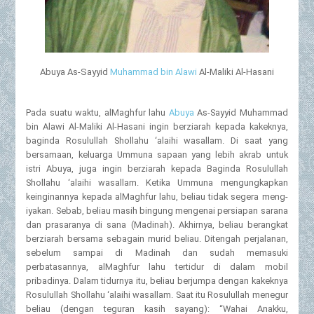
Abuya As-Sayyid
Muhammad bin Alawi
Al-Maliki Al-Hasani
Pada suatu waktu, alMaghfur lahu
Abuya
As-Sayyid Muhammad
bin Alawi Al-Maliki Al-Hasani ingin berziarah kepada kakeknya,
baginda Rosulullah Shollahu ‘alaihi wasallam. Di saat yang
bersamaan, keluarga Ummuna sapaan yang lebih akrab untuk
istri Abuya, juga ingin berziarah kepada Baginda Rosulullah
Shollahu ‘alaihi wasallam. Ketika Ummuna mengungkapkan
keinginannya kepada alMaghfur lahu, beliau tidak segera meng-
iyakan. Sebab, beliau masih bingung mengenai persiapan sarana
dan prasaranya di sana (Madinah). Akhirnya, beliau berangkat
berziarah bersama sebagain murid beliau. Ditengah perjalanan,
sebelum sampai di Madinah dan sudah memasuki
perbatasannya, alMaghfur lahu tertidur di dalam mobil
pribadinya. Dalam tidurnya itu, beliau berjumpa dengan kakeknya
Rosulullah Shollahu ‘alaihi wasallam. Saat itu Rosulullah menegur
beliau (dengan teguran kasih sayang): “Wahai Anakku,