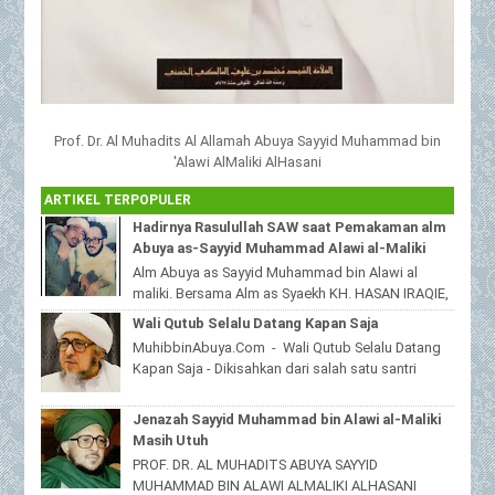
Prof. Dr. Al Muhadits Al Allamah Abuya Sayyid Muhammad bin
'Alawi AlMaliki AlHasani
ARTIKEL TERPOPULER
Hadirnya Rasulullah SAW saat Pemakaman alm
Abuya as-Sayyid Muhammad Alawi al-Maliki
Alm Abuya as Sayyid Muhammad bin Alawi al
maliki. Bersama Alm as Syaekh KH. HASAN IRAQIE,
Ponpes Al Haramain duwa' pote Sampang
Wali Qutub Selalu Datang Kapan Saja
Madura...
MuhibbinAbuya.Com - Wali Qutub Selalu Datang
Kapan Saja - Dikisahkan dari salah satu santri
beliau yang tinggal dijawa timur,bahwas...
Jenazah Sayyid Muhammad bin Alawi al-Maliki
Masih Utuh
PROF. DR. AL MUHADITS ABUYA SAYYID
MUHAMMAD BIN ALAWI ALMALIKI ALHASANI