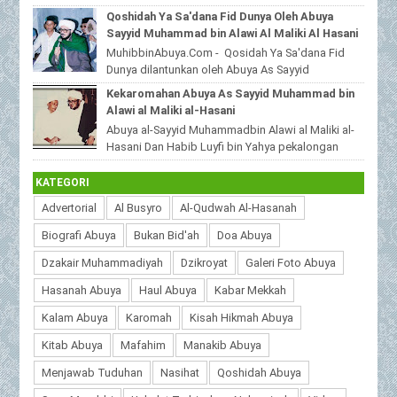
MuhibbinAbuya.Com - Jenazah Sayyid
Qoshidah Ya Sa'dana Fid Dunya Oleh Abuya
Muhammad bin Alawi al-Malik...
Sayyid Muhammad bin Alawi Al Maliki Al Hasani
MuhibbinAbuya.Com - Qosidah Ya Sa'dana Fid
Dunya dilantunkan oleh Abuya As Sayyid
Muhammad Alawi Al Maliki Al Hasani ra. Qoshidah
Kekaromahan Abuya As Sayyid Muhammad bin
beri...
Alawi al Maliki al-Hasani
Abuya al-Sayyid Muhammadbin Alawi al Maliki al-
Hasani Dan Habib Luyfi bin Yahya pekalongan
MuhibbinAbuya.Com - Kekaromahan Abuya As S...
KATEGORI
Advertorial
Al Busyro
Al-Qudwah Al-Hasanah
Biografi Abuya
Bukan Bid'ah
Doa Abuya
Dzakair Muhammadiyah
Dzikroyat
Galeri Foto Abuya
Hasanah Abuya
Haul Abuya
Kabar Mekkah
Kalam Abuya
Karomah
Kisah Hikmah Abuya
Kitab Abuya
Mafahim
Manakib Abuya
Menjawab Tuduhan
Nasihat
Qoshidah Abuya