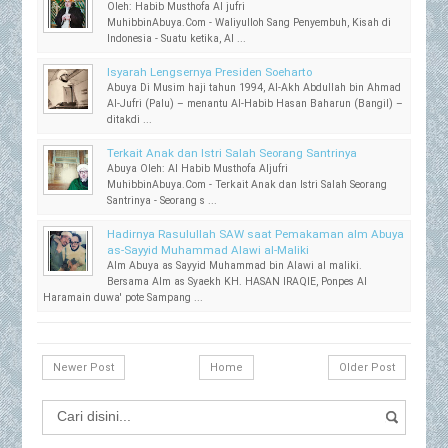
Oleh: Habib Musthofa Al jufri
MuhibbinAbuya.Com - Waliyulloh Sang Penyembuh, Kisah di
Indonesia - Suatu ketika, Al ...
Isyarah Lengsernya Presiden Soeharto
Abuya Di Musim haji tahun 1994, Al-Akh Abdullah bin Ahmad
Al-Jufri (Palu) – menantu Al-Habib Hasan Baharun (Bangil) –
ditakdi ...
Terkait Anak dan Istri Salah Seorang Santrinya
Abuya Oleh: Al Habib Musthofa Aljufri
MuhibbinAbuya.Com - Terkait Anak dan Istri Salah Seorang
Santrinya - Seorang s ...
Hadirnya Rasulullah SAW saat Pemakaman alm Abuya
as-Sayyid Muhammad Alawi al-Maliki
Alm Abuya as Sayyid Muhammad bin Alawi al maliki.
Bersama Alm as Syaekh KH. HASAN IRAQIE, Ponpes Al
Haramain duwa' pote Sampang ...
Newer Post
Home
Older Post