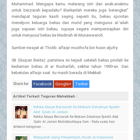
Muhammad. Mengapa kamu melarang istri dan anak-anakmu
untuk berziarah kepadaku? Biarkanlah mereka juga berangkat”
mendapat teguran kasih saying seperti itu, beliau spontan
menelpon keluarga beliau dan murid yang mengurus al-‘ailah
juga sapaan istri beliau, supaya segera mempersiapkan diri
untuk menyusul beliau ke Madinah Al-Munawwaroh.
Sumber riwayat at-Tholib: alfaqir musthofa bin husin aljufry.
SB (Sisipan Berita): peristiwa ini terjadi setelah beliau pindah ke
kediaman beliau di ar Rushaifah, sekitar tahun 1990-an. Dan
kebetulan alfaqir saat itu masih berada di Mekkah
Share ke:
Facebook
Google+
Twitter
Artikel Terkait Teguran Mahabbah :
Ketika Abuya Berziarah Ke Makam Datuknya Syaikh
Abd. Qodir Al Jailani
Ketika Abuya Berziarah Ke Makam Datuknya Syaikh Abd.
Qodir Al Jailani MuhibbinAbuya.Com - Pada suatu hari
terbersit keinginan ...
Waliyulloh Sang Penyembuh, Kisah di Indonesia